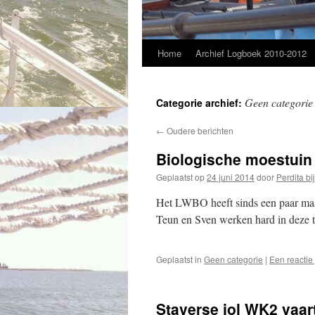
Home
Archief Logboek 2010-2012
Geen categorie
Categorie archief:
←
Oudere berichten
Biologische moestuin
Geplaatst op
24 juni 2014
door
Perdita bij
Het LWBO heeft sinds een paar maa
Teun en Sven werken hard in deze t
Geplaatst in
Geen categorie
|
Een reactie
Staverse jol WK2 vaar