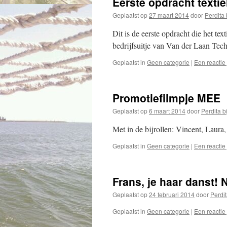
Eerste opdracht textiel
Geplaatst op
27 maart 2014
door
Perdita b
Dit is de eerste opdracht die het te
bedrijfsuitje van Van der Laan Tec
Geplaatst in
Geen categorie
|
Een reactie
Promotiefilmpje MEE
Geplaatst op
6 maart 2014
door
Perdita bi
Met in de bijrollen: Vincent, Laura,
Geplaatst in
Geen categorie
|
Een reactie
Frans, je haar danst!
Geplaatst op
24 februari 2014
door
Perdit
Geplaatst in
Geen categorie
|
Een reactie