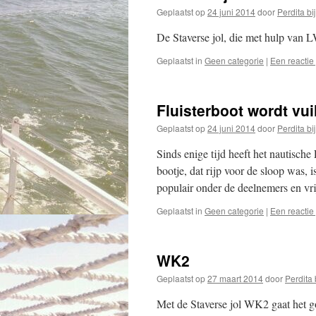
Geplaatst op
24 juni 2014
door
Perdita bij
De Staverse jol, die met hulp van 
Geplaatst in
Geen categorie
|
Een reactie
Fluisterboot wordt vu
Geplaatst op
24 juni 2014
door
Perdita bij
Sinds enige tijd heeft het nautisch
bootje, dat rijp voor de sloop was, 
populair onder de deelnemers en vri
Geplaatst in
Geen categorie
|
Een reactie
WK2
Geplaatst op
27 maart 2014
door
Perdita b
Met de Staverse jol WK2 gaat het go