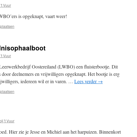
 't Vuur
LWBO’ers is opgeknapt, vaart weer!
 plaatsen
ilnisophaalboot
 't Vuur
e Leerwerkbedrijf Oostereiland (LWBO) een fluisterbootje. Dit
is door deelnemers en vrijwilligers opgeknapt. Het bootje is erg
jwilligers, iedereen wil er in varen. …
Lees verder
→
 plaatsen
ij 't Vuur
ed. Hier zie je Jesse en Michiel aan het harpuizen. Binnenkort