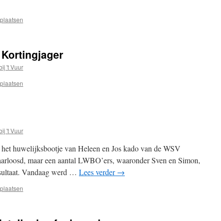
 plaatsen
Kortingjager
ij 't Vuur
 plaatsen
ij 't Vuur
 het huwelijksbootje van Heleen en Jos kado van de WSV
aarloosd, maar een aantal LWBO’ers, waaronder Sven en Simon,
resultaat. Vandaag werd …
Lees verder
→
 plaatsen