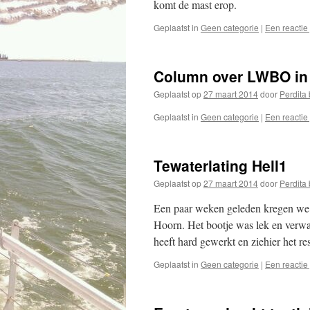
komt de mast erop.
Geplaatst in
Geen categorie
|
Een reactie
Column over LWBO in 
Geplaatst op
27 maart 2014
door
Perdita b
Geplaatst in
Geen categorie
|
Een reactie
Tewaterlating Hell1
Geplaatst op
27 maart 2014
door
Perdita b
Een paar weken geleden kregen we
Hoorn. Het bootje was lek en verw
heeft hard gewerkt en ziehier het 
Geplaatst in
Geen categorie
|
Een reactie