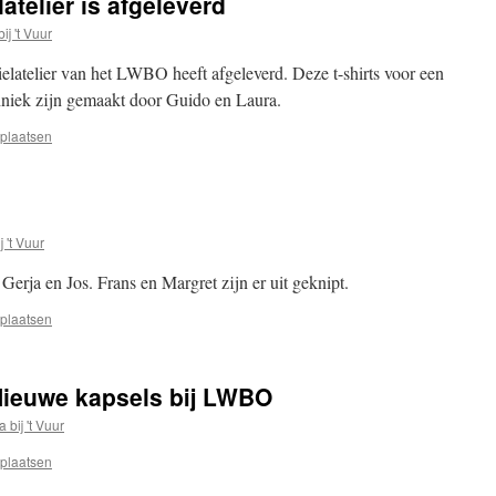
atelier is afgeleverd
ij 't Vuur
xtielatelier van het LWBO heeft afgeleverd. Deze t-shirts voor een
hniek zijn gemaakt door Guido en Laura.
 plaatsen
j 't Vuur
 Gerja en Jos. Frans en Margret zijn er uit geknipt.
 plaatsen
 Nieuwe kapsels bij LWBO
a bij 't Vuur
 plaatsen