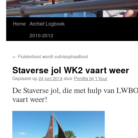
Home
Archief Logboek
2010-2012
←
Fluisterboot wordt vuilnisophaalboot
Staverse jol WK2 vaart weer
Geplaatst op
24 juni 2014
door
Perdita bij 't Vuur
De Staverse jol, die met hulp van LWBO
vaart weer!