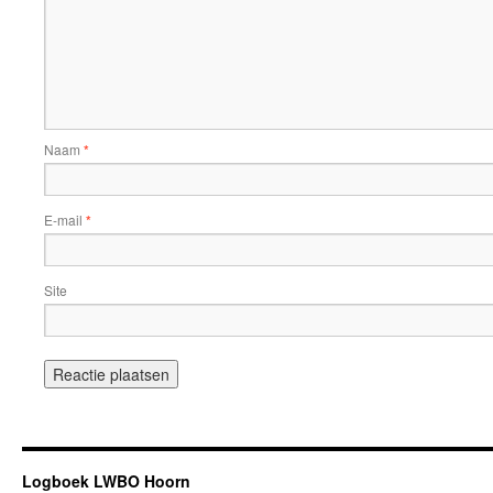
Naam
*
E-mail
*
Site
Logboek LWBO Hoorn