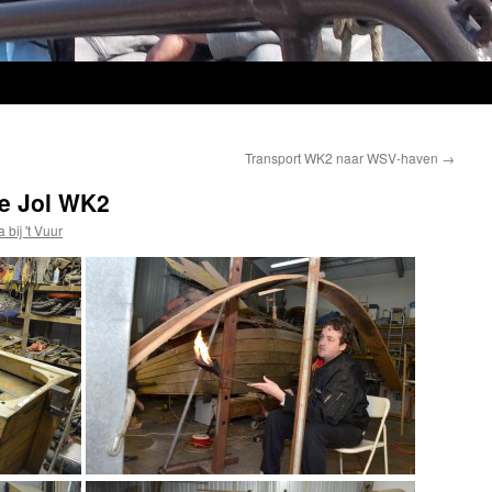
Transport WK2 naar WSV-haven
→
se Jol WK2
 bij 't Vuur