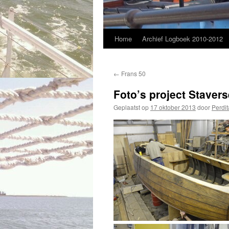
Home
Archief Logboek 2010-2012
←
Frans 50
Foto’s project Staver
Geplaatst op
17 oktober 2013
door
Perdita