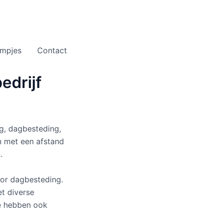
ilmpjes
Contact
edrijf
rg, dagbesteding,
n met een afstand
.
oor dagbesteding.
t diverse
e hebben ook