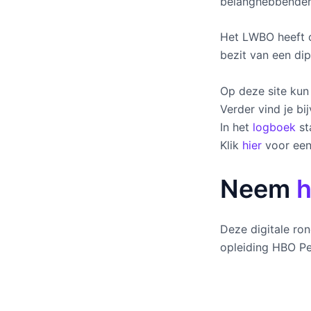
belanghebbenden
Het LWBO heeft o
bezit van een dip
Op deze site kun 
Verder vind je bi
In het
logboek
st
Klik
hier
voor een
Neem
h
Deze digitale ro
opleiding HBO P