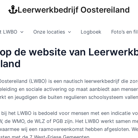
Leerwerkbedrijf Oostereiland
et LWBO
Onze locaties
Logboek
Foto’s en f
op de website van Leerwerkb
iland
Oostereiland (LWBO) is een nautisch leerwerkbedrijf die zo
eleiding en sociale activering op maat aanbiedt aan mense
kt en jeugdigen die buiten regulieren schoolsysteem vallen
bij het LWBO is bedoeld voor mensen met een indicatie v
JW, de WMO, de WLZ of PGB zijn. Het LWBO werkt samen me
n waarmee wij een raamovereenkomst hebben afgesloten. W
ten met de 7 West-Friese Gemeenten.