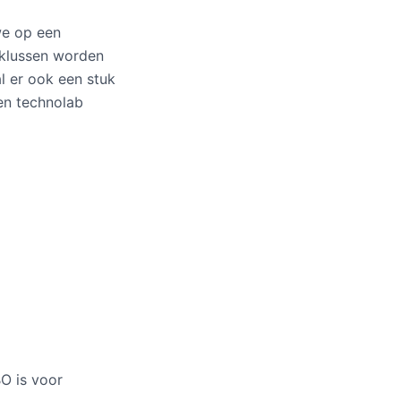
we op een
 klussen worden
l er ook een stuk
een technolab
O is voor