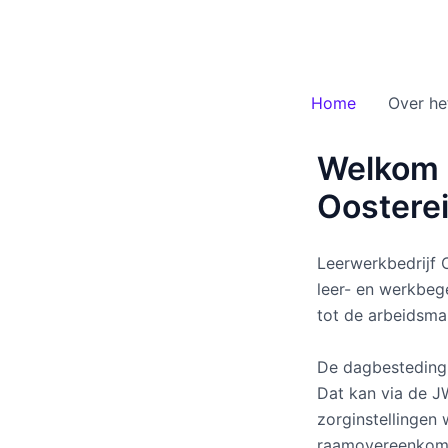
Ga
naar
de
inhoud
Home
Over h
Welkom 
Oostere
Leerwerkbedrijf 
leer- en werkbeg
tot de arbeidsmar
De dagbesteding 
Dat kan via de 
zorginstellinge
raamovereenkoms