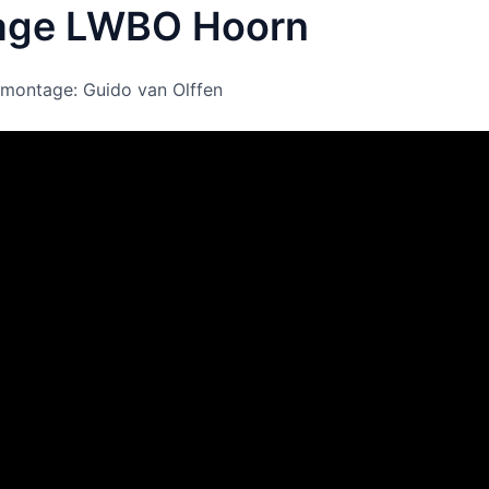
age LWBO Hoorn
montage: Guido van Olffen