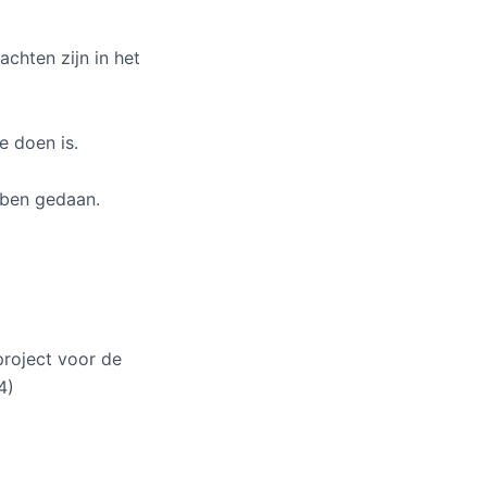
chten zijn in het
e doen is.
bben gedaan.
project voor de
4)